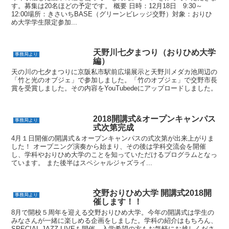
す。募集は20名ほどの予定です。 概要 日時：12月18日 9:30～
12:00場所：きさいちBASE（グリーンビレッジ交野）対象：おりひ
め大学学生限定参加...
天野川七夕まつり（おりひめ大学
事務局より
編）
天の川の七夕まつりに京阪私市駅前広場展示と天野川メダカ池周辺の
「竹と光のオブジェ」で参加しました。「竹のオブジェ」で交野市長
賞を受賞しました。その内容をYouTubedeにアップロードしました。
2018開講式&オープンキャンパス
事務局より
式次第完成
4月１日開催の開講式＆オープンキャンパスの式次第が出来上がりま
した！ オープニング演奏から始まり、その後は学科交流会を開催
し、学科やおりひめ大学のことを知っていただけるプログラムとなっ
ています。 また後半はスペシャルジャズライ...
交野おりひめ大学 開講式2018開
事務局より
催します！！
8月で開校５周年を迎える交野おりひめ大学。今年の開講式は学生の
みなさんが一緒に楽しめる企画をしました。学科の紹介はもちろん、
SPECIAL JAZZ LIVEも開催。入学希望の方もお気軽にお越しくださ