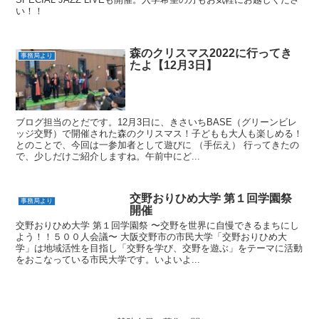
い！！
森のクリスマス2022に行ってき
事務局より
たよ【12月3日】
ブログ担当のとだです。12月3日に、きさいちBASE（グリーンビレ
ッジ交野）で開催された森のクリスマス！子どもも大人も楽しめる！
とのことで、今回は一参加者として遊びに （手伝え） 行ってきたの
で、少しだけご紹介しますね。午前中にど...
交野おりひめ大学 第１回学園祭
事務局より
開催
交野おりひめ大学 第１回学園祭 〜交野を世界に自慢できるまちにし
よう！！５００人会議〜 大阪交野市の市民大学「交野おりひめ大
学」は地域活性を目指し「交野を学び、交野を遊ぶ」をテーマに活動
をおこなっている市民大学です。いよいよ...