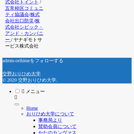
式会社トイント
/
五常校区コミュニ
ティ協議会
/
株式
会社出口防災
/
株
式会社シビック・
アンド・カンパニ
ー
/ ヤナギモトサ
ービス株式会社
admin-orihimeをフォローする
交野おりひめ大学
© 2020 交野おりひめ大学.
メニュー
Home
おりひめ大学について
事務局より
賛助会員について
かたのカンヴァス