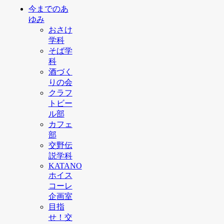
今までのあ
ゆみ
おさけ
学科
そば学
科
酒づく
りの会
クラフ
トビー
ル部
カフェ
部
交野伝
説学科
KATANO
ホイス
コーレ
企画室
目指
せ！交