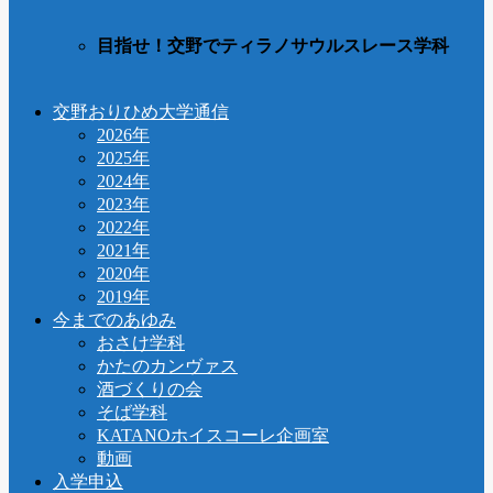
目指せ！交野でティラノサウルスレース学科
交野おりひめ大学通信
2026年
2025年
2024年
2023年
2022年
2021年
2020年
2019年
今までのあゆみ
おさけ学科
かたのカンヴァス
酒づくりの会
そば学科
KATANOホイスコーレ企画室
動画
入学申込