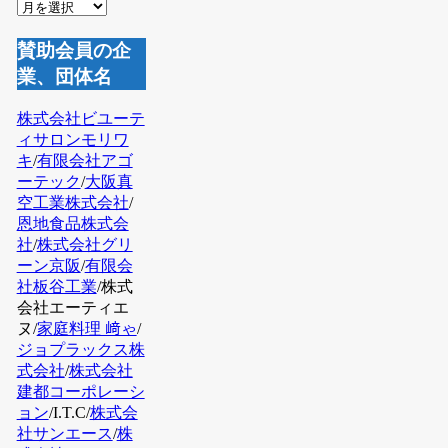
ア
ー
カ
賛助会員の企
イ
業、団体名
ブ
株式会社ビユーテ
ィサロンモリワ
キ
/
有限会社アゴ
ーテック
/
大阪真
空工業株式会社
/
恩地食品株式会
社
/
株式会社グリ
ーン京阪
/
有限会
社板谷工業
/株式
会社エーティエ
ヌ/
家庭料理 﨑ゃ
/
ジョプラックス株
式会社
/
株式会社
建都コーポレーシ
ョン
/I.T.C
/
株式会
社サンエース
/
株