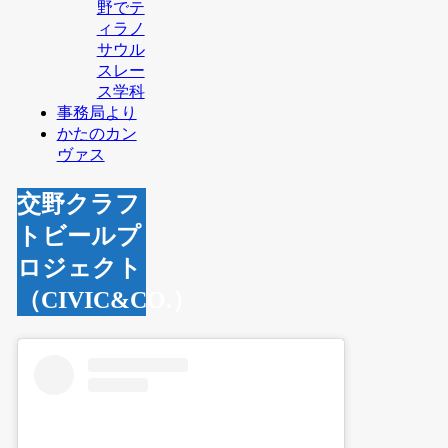
野でテ
ィラノ
サウル
スレー
ス学科
事務局より
かたのカン
ヴァス
交野クラフ
トビールプ
ロジェクト
（CIVIC&CO.）