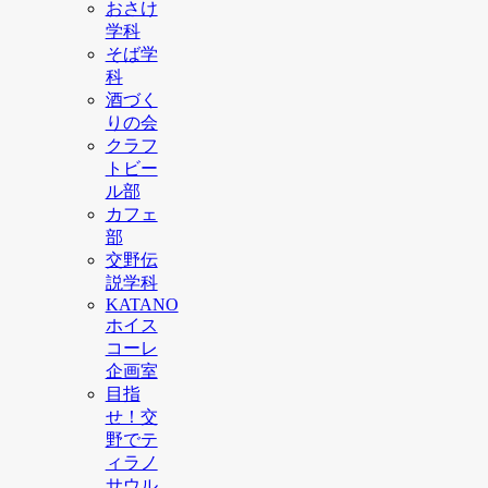
おさけ
学科
そば学
科
酒づく
りの会
クラフ
トビー
ル部
カフェ
部
交野伝
説学科
KATANO
ホイス
コーレ
企画室
目指
せ！交
野でテ
ィラノ
サウル