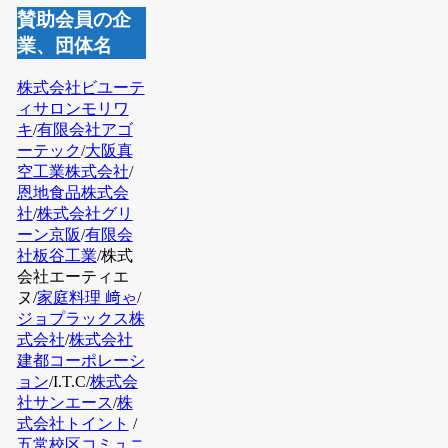
賛助会員の企
業、団体名
株式会社ビユーテ
ィサロンモリワ
キ
/
有限会社アゴ
ーテック
/
大阪真
空工業株式会社
/
恩地食品株式会
社
/
株式会社グリ
ーン京阪
/
有限会
社板谷工業
/株式
会社エーティエ
ヌ/
家庭料理 﨑ゃ
/
ジョプラックス株
式会社
/
株式会社
建都コーポレーシ
ョン
/I.T.C
/
株式会
社サンエース
/
株
式会社トイント
/
五常校区コミュニ