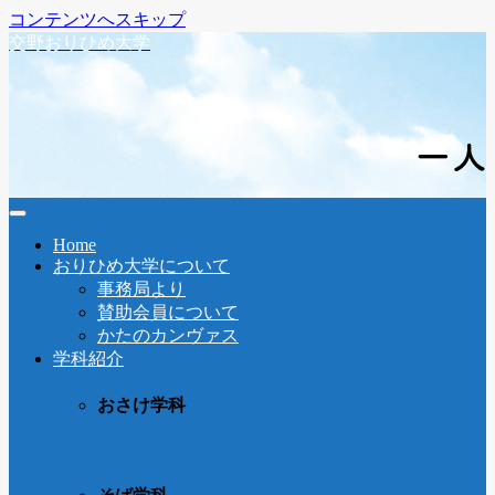
コンテンツへスキップ
交野おりひめ大学
Home
おりひめ大学について
事務局より
賛助会員について
かたのカンヴァス
学科紹介
おさけ学科