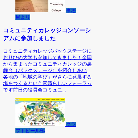
事務
局より
コミュニティカレッジコンソーシ
アムに参加しました
コミュニティカレッジバックステージに
おりひめ大学も参加してきました！全国
から集まったコミュニティカレッジの裏
舞台（バックステージ）を紹介しあい
各地の「地域の学び」がさらに発展する
場をつくるという素晴らしいフォーラム
です前日の役員会コミュニ...
クラ
フトビール部