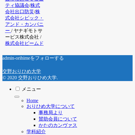
ティ協議会
/
株式
会社出口防災
/
株
式会社シビック・
アンド・カンパニ
ー
/ ヤナギモトサ
ービス株式会社 /
株式会社ビームド
admin-orihimeをフォローする
交野おりひめ大学
© 2020 交野おりひめ大学.
メニュー
Home
おりひめ大学について
事務局より
賛助会員について
かたのカンヴァス
学科紹介