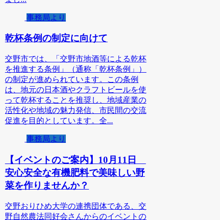
事務局より
乾杯条例の制定に向けて
交野市では、「交野市地酒等による乾杯
を推進する条例」（通称「乾杯条例」）
の制定が進められています。この条例
は、地元の日本酒やクラフトビールを使
って乾杯することを推奨し、地域産業の
活性化や地域の魅力発信、市民間の交流
促進を目的としています。全...
事務局より
【イベントのご案内】10月11日
安心安全な有機肥料で美味しい野
菜を作りませんか？
交野おりひめ大学の連携団体である、交
野自然農法同好会さんからのイベントの