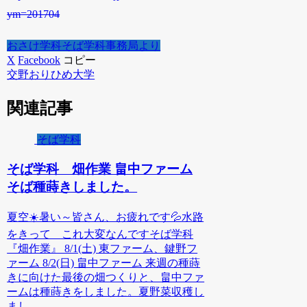
ym=201704
おさけ学科
そば学科
事務局より
X
Facebook
コピー
交野おりひめ大学
関連記事
そば学科
そば学科 畑作業 畠中ファーム
そば種蒔きしました。
夏空☀️暑い～皆さん、お疲れです💦水路
をきって これ大変なんですそば学科
『畑作業』 8/1(土) 東ファーム、鍵野フ
ァーム 8/2(日) 畠中ファーム 来週の種蒔
きに向けた最後の畑つくりと、畠中ファ
ームは種蒔きをしました。夏野菜収穫し
まし...