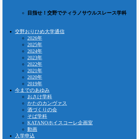
目指せ！交野でティラノサウルスレース学科
交野おりひめ大学通信
2026年
2025年
2024年
2023年
2022年
2021年
2020年
2019年
今までのあゆみ
おさけ学科
かたのカンヴァス
酒づくりの会
そば学科
KATANOホイスコーレ企画室
動画
入学申込