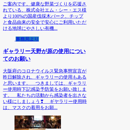
ご案内です。健康な野菜づくりを応援さ
れている、株式会社エム・シー・エス様
より100%の国産伐採木バーク、チップ
と食品由来の安全で安心にご利用いただ
ける地球にやさしい有機...
事務局より
ギャラリー天野が原の使用につい
てのお願い
大阪府のコロナウイルス緊急事態宣言が
昨日解除され、ギャラリーの使用もある
と思います。 つきましては、ギャラリ
ー使用時下記感染予防策をお願い致しま
す。 私たちの活動から感染者を出さな
い様にしましょう❣ ギヤラリー使用時
は、マスクの着用をお願...