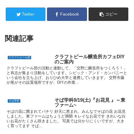
Twitter
Facebook
コピー
関連記事
クラフトビール醸造所カフェDIY
クラフトビール部
のご案内
クラフトビール部の活動と連動して、「交野に醸造所をつくろう！」
と有志が集まり活動をしています。シビック・アンド・カンパニーと
いう会社を立ち上げ、おりひめ大学と連携していきます。 交野市藤
が尾がその設置場所ですが、DIYの作業...
そば学科9/19(土)『お花見 』～東
そば学科
ファーム~
そばの花に囲まれてパチリ 好天に恵まれ、みんなでそばの花 お花見
しました。東ファームはちょうど満開 キレイなお花です きれいな白
いお花がたくさん咲きました。 写真では分かりにくいですが、大き
く育ってます そば...