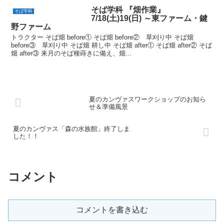
そば学科 『畑作業』
そば学科
7/18(土)19(日) ～東ファーム・鍵
野ファーム
トラクター そば畑 before① そば畑 before② 草刈り中 そば畑
before③ 草刈り中 そば畑 耕し中 そば畑 after① そば畑 after② そば
畑 after③ 来月のそば種蒔きに備え、畑...
夏のカンヴァスワークショップのお知ら
せ＆準備風景
夏のカンヴァス「森の水族館」終了しま
した！！
コメント
コメントを書き込む