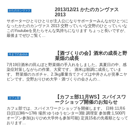
2013/12/21 かたのカンヴァス
かたのカンヴァス
2013
サポーターひとりひとりが主人公になりサポーターみんながひとつに
なったかたのカンヴァス 2013 交野っていいな交野のひとっていいな
このYoutubeを見たらそんな気持ちになります ちょっと長いですが、
最後までぜひご覧く...
【酒づくりの会】酒米の成長と野
今までのあゆみ
菜畑の成長
7月19日酒米の田んぼと野菜畑の手入れをしました。真夏日の中、感
染症対策しながらの作業、大変です。 酒米は順調に成長していま
す。 野菜畑のカボチャ、2.3kg重量当てクイズは中井さんが見事ニヤ
ピンです。交野おりひめ大学・酒づくりの会さんの...
【カフェ部11月WS】スパイスワ
カフェ部
ークショップ開催のお知らせ
カフェ部では、スパイスワークショップを開催します。 日時:11月6
日(日)13時〜17時 場所:ゆうゆうセンター3階 調理室 参加費:1,500円
オープン参加(おりひめ大学外も参加可能) 定員15名の先着順となって
おります...