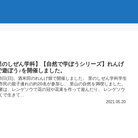
里のしぜん学科】【自然で学ぼうシリーズ】れんげ
で遊ぼう♪を開催しました。
18日(日)、酒米田のれんげ畑で開催しました。 里のしぜん学科学生
市民の親子連れの約20名が参加し、 里山の自然を満喫しました。
者は、レンゲソウで花の冠や花束を作って遊んだり、 レンゲソウ
くで生きて...
2021.05.20