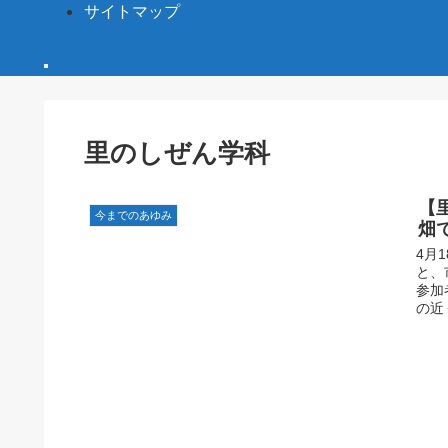
サイトマップ
里のしぜん学科
【
今までのあゆみ
畑
4月
と、
参加
の近