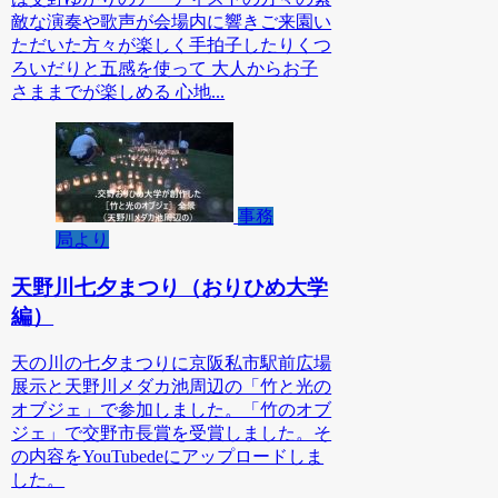
敵な演奏や歌声が会場内に響きご来園い
ただいた方々が楽しく手拍子したりくつ
ろいだりと五感を使って 大人からお子
さままでが楽しめる 心地...
事務
局より
天野川七夕まつり（おりひめ大学
編）
天の川の七夕まつりに京阪私市駅前広場
展示と天野川メダカ池周辺の「竹と光の
オブジェ」で参加しました。「竹のオブ
ジェ」で交野市長賞を受賞しました。そ
の内容をYouTubedeにアップロードしま
した。