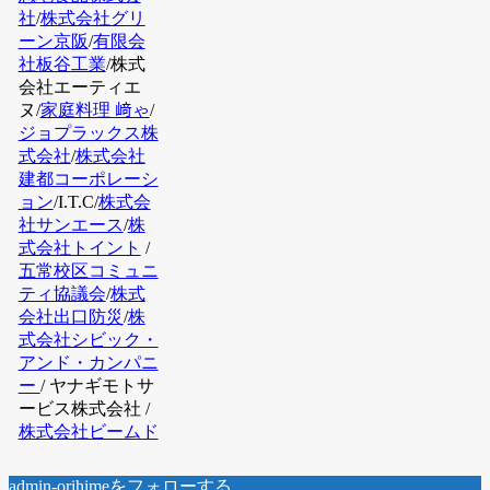
社
/
株式会社グリ
ーン京阪
/
有限会
社板谷工業
/株式
会社エーティエ
ヌ/
家庭料理 﨑ゃ
/
ジョプラックス株
式会社
/
株式会社
建都コーポレーシ
ョン
/I.T.C
/
株式会
社サンエース
/
株
式会社トイント
/
五常校区コミュニ
ティ協議会
/
株式
会社出口防災
/
株
式会社シビック・
アンド・カンパニ
ー
/ ヤナギモトサ
ービス株式会社 /
株式会社ビームド
admin-orihimeをフォローする