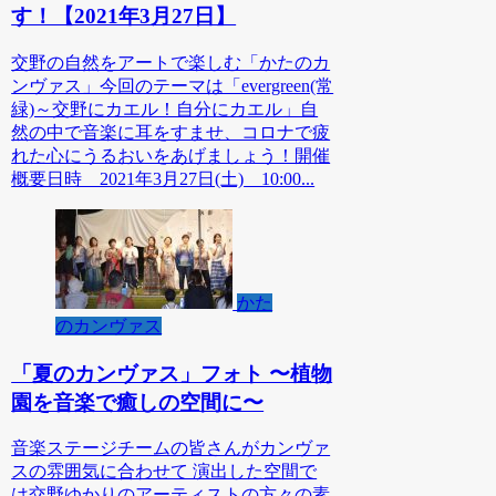
す！【2021年3月27日】
交野の自然をアートで楽しむ「かたのカ
ンヴァス」今回のテーマは「evergreen(常
緑)～交野にカエル！自分にカエル」自
然の中で音楽に耳をすませ、コロナで疲
れた心にうるおいをあげましょう！開催
概要日時 2021年3月27日(土) 10:00...
かた
のカンヴァス
「夏のカンヴァス」フォト 〜植物
園を音楽で癒しの空間に〜
音楽ステージチームの皆さんがカンヴァ
スの雰囲気に合わせて 演出した空間で
は交野ゆかりのアーティストの方々の素