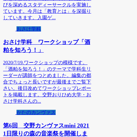
びを深めるスタディーサークルを実施し
ています。今月は「教育とは」を深掘り
していきます。入園ゲ...
おさけ学科
おさけ学科 ワークショップ「酒
粕を知ろう！」
2020/7/19.ワークショップの模様です。
「酒粕を知ろう！」のテーマで学科生リ
ーダーが講師をつとめました。編集の都
合でちょっと長いですが最後までご覧下
さい。後日改めてワークショップレポー
トを掲載します。交野おりひめ大学・お
さけ学科さんの...
かたのカンヴァス
第6回 交野カンヴァスmini 2021
1日限りの森の音楽祭を開催しま