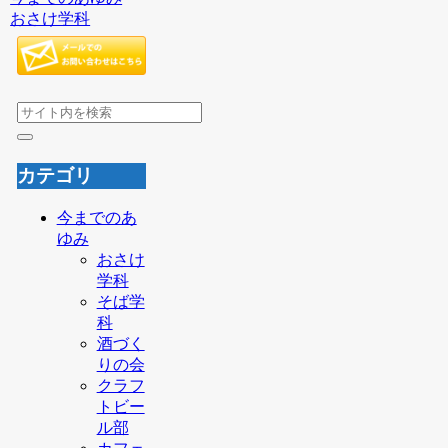
おさけ学科
カテゴリ
今までのあ
ゆみ
おさけ
学科
そば学
科
酒づく
りの会
クラフ
トビー
ル部