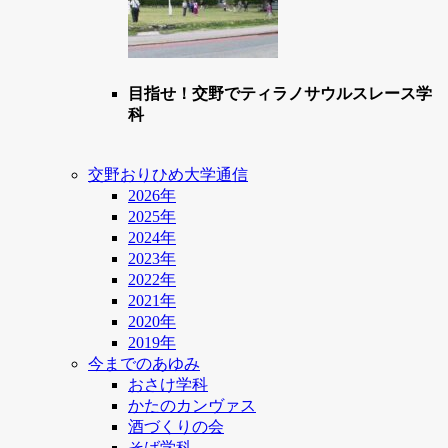
目指せ！交野でティラノサウルスレース学
科
交野おりひめ大学通信
2026年
2025年
2024年
2023年
2022年
2021年
2020年
2019年
今までのあゆみ
おさけ学科
かたのカンヴァス
酒づくりの会
そば学科