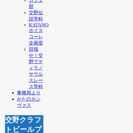
カフェ
部
交野伝
説学科
KATANO
ホイス
コーレ
企画室
目指
せ！交
野でテ
ィラノ
サウル
スレー
ス学科
事務局より
かたのカン
ヴァス
交野クラフ
トビールプ