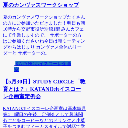
夏のカンヴァスワークショップ
夏のカンヴァスワークショップたくさん
の方にご参加いただきました！明日も朝
10時から交野市役所別館1階 みんカフェ
にて作業しますので、 サポーターの方
はご参加くださいね今日は朝ミーティン
グからはじまり カンヴァス全体のリー
ダーと サポーターの...
KATANOホイスコーレ企画
室
【5月30日】STUDY CIRCLE「教
育とは？」KATANOホイスコー
レ企画室定例会
KATANOホイスコーレ企画室は基本毎月
第4土曜日の午後、定例会として興味関
心ごとをコーヒーなどのドリンクと小菓
子をつまむフィーカスタイルで対話で学