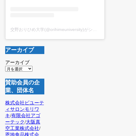
交野おりひめ大学(@orihimeuniversity)がシェアした投稿
アーカイブ
アーカイブ
賛助会員の企
業、団体名
株式会社ビユーテ
ィサロンモリワ
キ
/
有限会社アゴ
ーテック
/
大阪真
空工業株式会社
/
恩地食品株式会